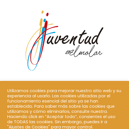
Utilizamos cookies para mejorar nuestro sitio web y su
experiencia al usarlo. Las cookies utilizadas por el
funcionamiento esencial del sitio ya se han
establecido. Para saber más sobre las cookies que
utilizamos y cómo eliminarlos, consulte nuestra.
Haciendo click en “Aceptar todo”, consientes el uso
de TODAS las cookies. Sin embargo, puedes ir a
"Ajustes de Cookies" para mayor control.