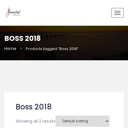
Togg
navig
BOSS 2018
Home
>
Products tagged “Boss 2018”
Boss 2018
Showing all 3 results