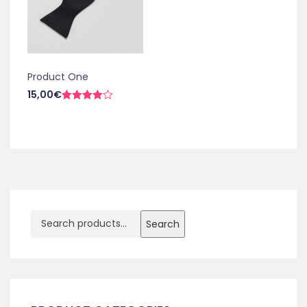
Product One
15,00
€
Rated
4.00
out
of 5
Search