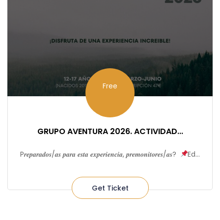
Free
GRUPO AVENTURA 2026. ACTIVIDAD...
P𝒓𝒆𝒑𝒂𝒓𝒂𝒅𝒐𝒔/𝒂𝒔 𝒑𝒂𝒓𝒂 𝒆𝒔𝒕𝒂 𝒆𝒙𝒑𝒆𝒓𝒊𝒆𝒏𝒄𝒊𝒂, 𝒑𝒓𝒆𝒎𝒐𝒏𝒊𝒕𝒐𝒓𝒆𝒔/𝒂𝒔? ⁣⁠
Ed...
Get Ticket