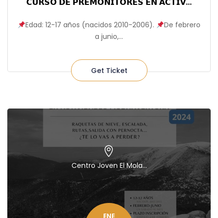
𝗖𝗨𝗥𝗦𝗢 𝗗𝗘 𝗣𝗥𝗘𝗠𝗢𝗡𝗜𝗧𝗢𝗥𝗘𝗦 𝗘𝗡 𝗔𝗖𝗧𝗜𝗩...
Edad: 12-17 años (nacidos 2010-2006).⁣
De febrero
a junio,...
Get Ticket
Centro Joven El Mola...
ENE