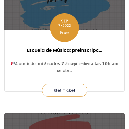
SEP
7-2022
Free
Escuela de Música: preinscripc...
A partir del 𝗺𝗶𝗲́𝗿𝗰𝗼𝗹𝗲𝘀 𝟳 𝐝𝐞 𝐬𝐞𝐩𝐭𝐢𝐞𝐦𝐛𝐫𝐞 𝗮 𝗹𝗮𝘀 𝟭𝟬𝗵 𝗮𝗺
se abr...
Get Ticket