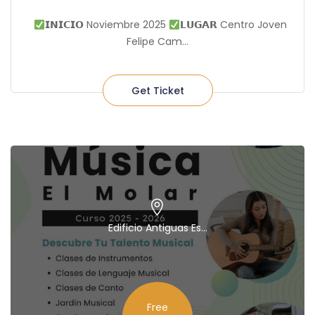
𝗜𝗡𝗜𝗖𝗜𝗢 Noviembre 2025
𝗟𝗨𝗚𝗔𝗥 Centro Joven
Felipe Cam...
Get Ticket
Edificio Antiguas Es...
Free