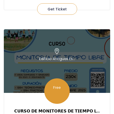
Get Ticket
Edificio Antiguas Es...
Free
𝗖𝗨𝗥𝗦𝗢 𝗗𝗘 𝗠𝗢𝗡𝗜𝗧𝗢𝗥𝗘𝗦 𝗗𝗘 𝗧𝗜𝗘𝗠𝗣𝗢 𝗟...