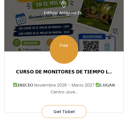
Edificio Antiguas Es...
Free
𝗖𝗨𝗥𝗦𝗢 𝗗𝗘 𝗠𝗢𝗡𝗜𝗧𝗢𝗥𝗘𝗦 𝗗𝗘 𝗧𝗜𝗘𝗠𝗣𝗢 𝗟...
𝗜𝗡𝗜𝗖𝗜𝗢 Noviembre 2026 – Marzo 2027
𝗟𝗨𝗚𝗔𝗥
Centro Jove...
Get Ticket