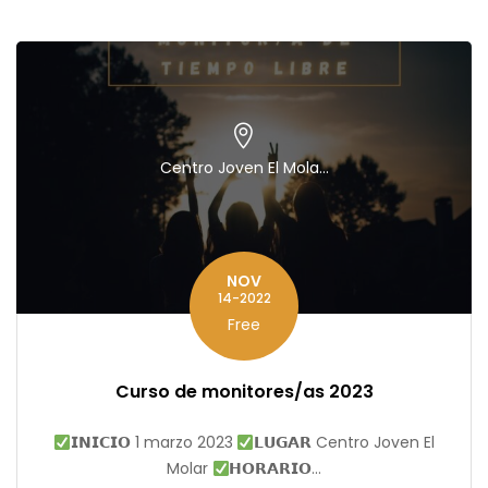
Centro Joven El Mola...
NOV
14-2022
Free
Curso de monitores/as 2023
𝗜𝗡𝗜𝗖𝗜𝗢 1 marzo 2023
𝗟𝗨𝗚𝗔𝗥 Centro Joven El
Molar⁣⁠
𝗛𝗢𝗥𝗔𝗥𝗜𝗢...